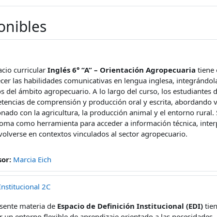
onibles
acio curricular
Inglés 6° “A” – Orientación Agropecuaria
tiene
ecer las habilidades comunicativas en lengua inglesa, integrándo
s del ámbito agropecuario. A lo largo del curso, los estudiantes 
encias de comprensión y producción oral y escrita, abordando v
onado con la agricultura, la producción animal y el entorno rural
ioma como herramienta para acceder a información técnica, interp
olverse en contextos vinculados al sector agropecuario.
sor:
Marcia Eich
Institucional 2C
esente materia de
Espacio de Definición Institucional (EDI)
tien
r un entorno flexible de aprendizaje orientado a las necesidades, 