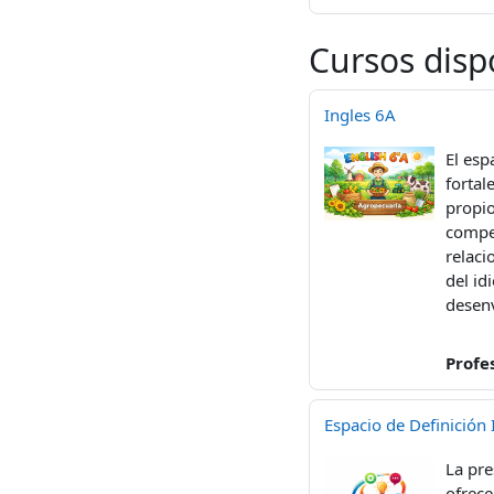
Cursos disp
Ingles 6A
El esp
fortal
propio
compet
relaci
del id
desenv
Profe
Espacio de Definición 
La pr
ofrece