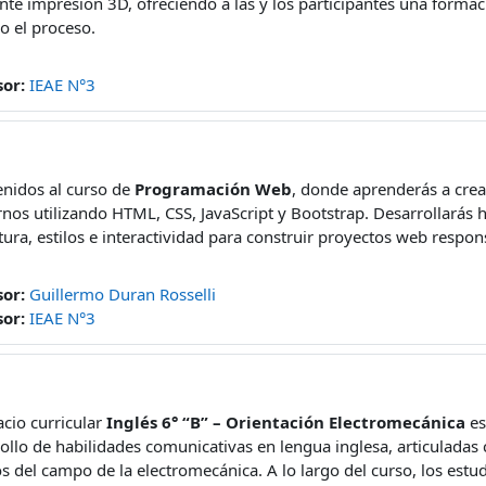
te impresión 3D, ofreciendo a las y los participantes una formaci
o el proceso.
sor:
IEAE N°3
nidos al curso de
Programación Web
, donde aprenderás a crea
os utilizando HTML, CSS, JavaScript y Bootstrap. Desarrollarás h
tura, estilos e interactividad para construir proyectos web respon
sor:
Guillermo Duran Rosselli
sor:
IEAE N°3
acio curricular
Inglés 6° “B” – Orientación Electromecánica
es
ollo de habilidades comunicativas en lengua inglesa, articuladas
s del campo de la electromecánica. A lo largo del curso, los estu