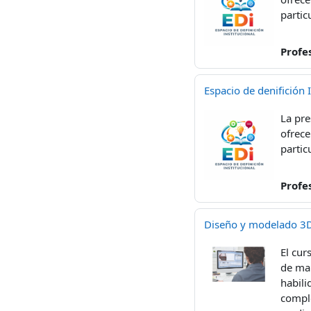
partic
Profe
Espacio de denifición 
La pr
ofrece
partic
Profe
Diseño y modelado 3D 
El cur
de man
habili
comple