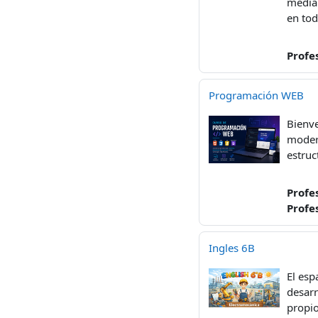
median
en tod
Profe
Programación WEB
Bienve
modern
estruc
Profe
Profe
Ingles 6B
El esp
desarr
propio